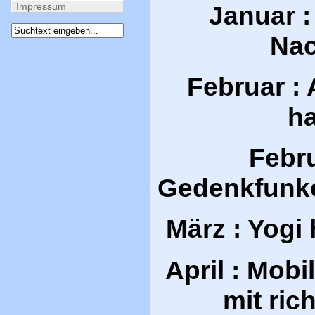
Januar 
Impressum
Na
Februar :
ha
Febr
Gedenkfunke
März : Yogi
April : Mobi
mit ric