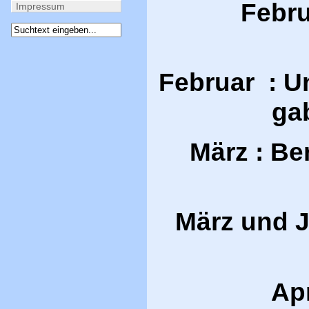
Febru
Impressum
Februar : Un
ga
März : Be
März und J
Apr