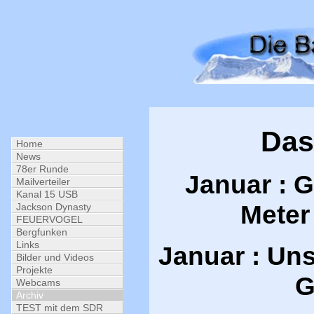
Das
Home
News
78er Runde
Januar : G
Mailverteiler
Kanal 15 USB
Mete
Jackson Dynasty
FEUERVOGEL
Bergfunken
Links
Januar : Un
Bilder und Videos
Projekte
G
Webcams
Archiv
TEST mit dem SDR