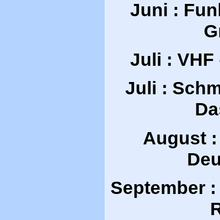
Juni : Fun
G
Juli : VHF
Juli : Schme
Da
August :
Deu
September :
R